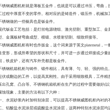
不锈钢威图机柜就是薄板五金件，也就是可以通过冲压，弯曲，
工过程中厚度不变的零件。相对应的是铸造件，锻压件，机械加
不锈钢做的一些橱具也是钣金件。
现代钣金工艺包括：是灯丝电源绕组、激光切割、重型加工、金
型、金属板材弯曲成型、模锻、水喷射切割、细致焊接等。
不锈钢威图机柜有时也作扳金，这个词来源于英文platemeta
性变形，形成所希望的形状和尺寸，并可进一步通过焊接或少量
囱，铁皮炉，还有汽车外壳都是板金件。
不锈钢机箱机柜与铸件、锻件相比，具有薄、匀、轻、强的特点
起伏或翻边的工件，以提高其刚性。由于采用细致模具，工件精
压出孔窝、凸台等。不锈钢机箱机柜在生产的过程中需要做好(以
腐蚀现象，主要的方法有以下六种：
一、水泥砂浆内衬加特别涂层，可以提高不锈钢威图机柜内衬的
二、铝酸盐水泥涂层或硫酸盐水泥涂层，这两种特别水泥涂层均适