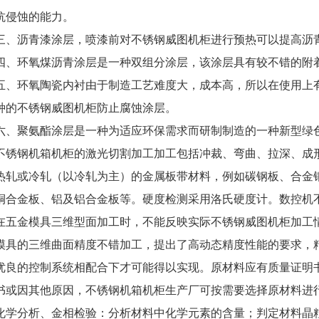
抗侵蚀的能力。
三、沥青漆涂层，喷漆前对不锈钢威图机柜进行预热可以提高沥
四、环氧煤沥青涂层是一种双组分涂层，该涂层具有较不错的附
五、环氧陶瓷内衬由于制造工艺难度大，成本高，所以在使用上
种的不锈钢威图机柜防止腐蚀涂层。
六、聚氨酯涂层是一种为适应环保需求而研制制造的一种新型绿
不锈钢机箱机柜的激光切割加工加工包括冲裁、弯曲、拉深、成
热轧或冷轧（以冷轧为主）的金属板带材料，例如碳钢板、合金
铜合金板、铝及铝合金板等。硬度检测采用洛氏硬度计。数控机
在五金模具三维型面加工时，不能反映实际不锈钢威图机柜加工
模具的三维曲面精度不错加工，提出了高动态精度性能的要求，
优良的控制系统相配合下才可能得以实现。原材料应有质量证明
书或因其他原因，不锈钢机箱机柜生产厂可按需要选择原材料进
化学分析、金相检验：分析材料中化学元素的含量；判定材料晶