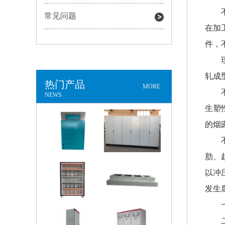
常见问题
在加
件，
轧成
热门产品
MORE
NEWS
生塑
的烟
肋、
以冲
发生